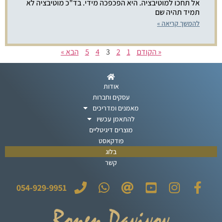
אל תחכו למוטיבציה. היא הפכפכה מידי. בד"כ מוטיבציה לא
תמיד תהיה שם
להמשך קריאה »
« הקודם
1
2
3
4
5
הבא »
אודות
עסקים וחברות
מאמנים ומדריכים
להתאמן עכשיו
מוצרים דיגיטליים
פודקאסט
בלוג
קשר
054-929-9951