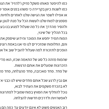
כמו להיפטר מאותו משקל מזיק ו'להזיז' את הגו
כמו לשנות כיוון בקריירה כי משהו בפנים אומר שא
או אפילו לשפר את הגישה שלנו לאחרים ולחיות 
מסמנים למוח שלנו לעשות הכל על מנת לגונן על
ולהסיר מהדרך את כל מה שעלול לפגוע בנו בעת
בכל תהליך של שינוי,
המוח תמיד יחפש את המוכר והידוע שיספק את א
והם, החלומות שמזכירים לנו מי אנו באמת רוצים
הופכים לתזכורת למה שעלול להוביל שוב אל או
שהמוח מזהה כל סוג של התאמה שכזו, הוא מדל
הזכרונות שמעלים את אותם הרגשות.
של פחד. פחד מאכזבה, פחד מהצלחה, פחד מדחי
אם נבין לרגע שכל אותם פחדים שיש לנו כבני א
לא בהכרח משקפים את העתיד לבוא,
נוכל להחליף את הסוויץ במוח שמוביל לפתרונות
לאפשרויות ולדרכים חדשות להצלחה.
רוב האנשים פשוט לא אינם יודעים עד כמה הם 